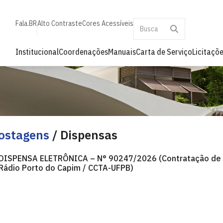
Fala.BR
Alto Contraste
Cores Acessíveis
Institucional
Coordenações
Manuais
Carta de Serviço
Licitaçõ
ostagens
/ Dispensas
DISPENSA ELETRÔNICA – N° 90247/2026 (Contratação de S
Rádio Porto do Capim / CCTA-UFPB)