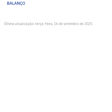
BALANÇO
Última atualização: terça-feira, 16 de setembro de 2025
Pró-Reitoria de Administração - PRA
Cidade Universitária, João Pessoa - Paraíba
CEP: 58.051-900
Telefone: +55 (83) 3216-7410