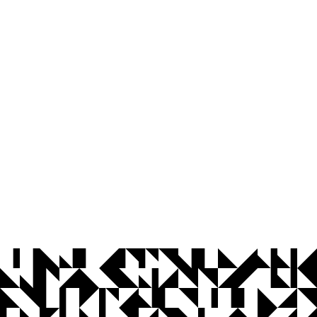
© 2026 Universidade Federal da Paraíba.
Ouvidoria
Acesso à Informação
CoMu
Acessibilidade
Dados Abertos UFPB
Privacidade e Proteção de Dados