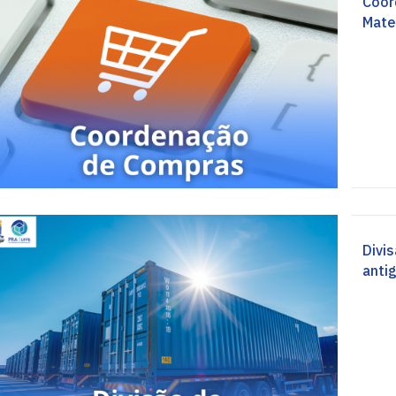
Coor
Mater
Divi
anti