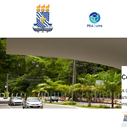
C
A 
at
in