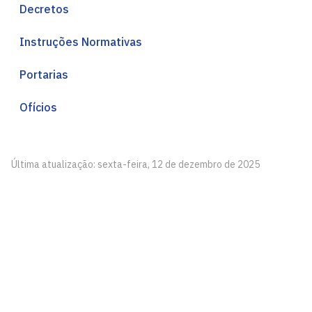
Decretos
Instruções Normativas
Portarias
Ofícios
Última atualização: sexta-feira, 12 de dezembro de 2025
Pró-Reitoria de Administração - PRA
Cidade Universitária, João Pessoa - Paraíba
CEP: 58.051-900