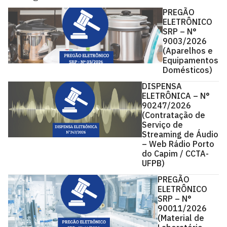
PREGÃO
ELETRÔNICO
SRP – N°
9003/2026
(Aparelhos e
Equipamentos
Domésticos)
DISPENSA
ELETRÔNICA – N°
90247/2026
(Contratação de
Serviço de
Streaming de Áudio
– Web Rádio Porto
do Capim / CCTA-
UFPB)
PREGÃO
ELETRÔNICO
SRP – N°
90011/2026
(Material de