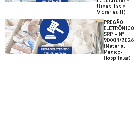
Laboratório –
Utensílios e
Vidrarias II)
PREGÃO
ELETRÔNICO
SRP – N°
90004/2026
(Material
Médico-
Hospitalar)
Pró-Reitoria de Administração - PRA
Cidade Universitária, João Pessoa - Paraíba
CEP: 58.051-900
Telefone: +55 (83) 3216-7410