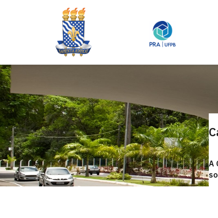
C
A 
so