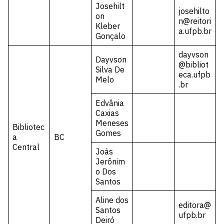
Josehilt
josehilto
on
n@reitori
Kleber
a.ufpb.br
Gonçalo
dayvson
Dayvson
@bibliot
Silva De
eca.ufpb
Melo
.br
Edvânia
Caxias
Meneses
Bibliotec
Gomes
a
BC
Central
Joás
Jerônim
o Dos
Santos
Aline dos
editora@
Santos
ufpb.br
Deiró