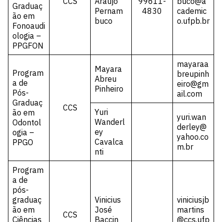
CCS
Araújo
99611-
buco@a
Graduaç
Pernam
4830
cademic
ão em
buco
o.ufpb.br
Fonoaudi
ologia –
PPGFON
mayaraa
Mayara
Program
breupinh
Abreu
a de
eiro@gm
Pinheiro
Pós-
ail.com
Graduaç
CCS
Yuri
ão em
yuri.wan
Wanderl
Odontol
derley@
ey
ogia –
yahoo.co
Cavalca
PPGO
m.br
nti
Program
a de
pós-
graduaç
Vinicius
viniciusjb
ão em
José
martins
CCS
Ciências
Baccin
@ccs.ufp