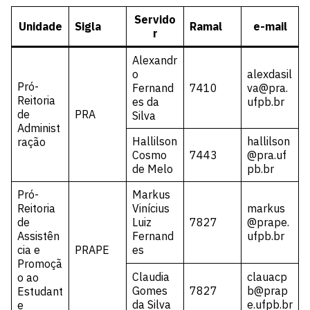
Servido
Unidade
Sigla
Ramal
e-mail
r
Alexandr
o
alexdasil
Pró-
Fernand
7410
va@pra.
Reitoria
es da
ufpb.br
de
PRA
Silva
Administ
Hallilson
hallilson
ração
Cosmo
7443
@pra.uf
de Melo
pb.br
Pró-
Markus
Reitoria
Vinícius
markus
de
Luiz
7827
@prape.
Assistên
Fernand
ufpb.br
cia e
PRAPE
es
Promoçã
Claudia
clauacp
o ao
Gomes
7827
b@prap
Estudant
da Silva
e.ufpb.br
e