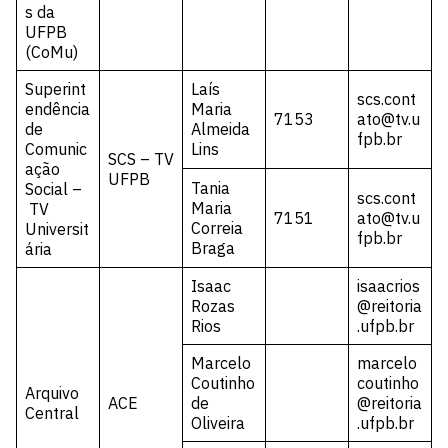
s da
UFPB
(CoMu)
Superint
Laís
scs.cont
endência
Maria
7153
ato@tv.u
de
Almeida
fpb.br
Comunic
Lins
SCS – TV
ação
UFPB
Tania
Social –
scs.cont
Maria
TV
7151
ato@tv.u
Correia
Universit
fpb.br
Braga
ária
Isaac
isaacrios
Rozas
@reitoria
Rios
.ufpb.br
Marcelo
marcelo
Coutinho
coutinho
Arquivo
ACE
de
@reitoria
Central
Oliveira
.ufpb.br