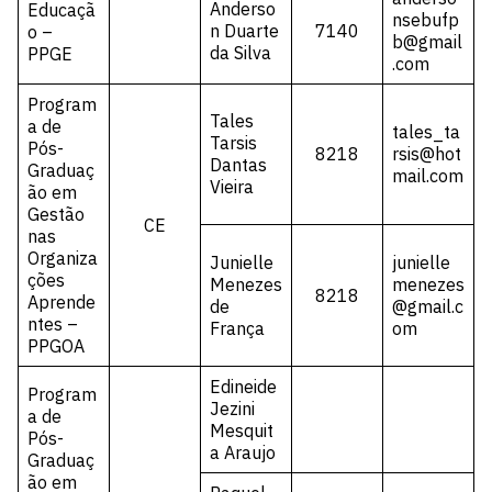
Anderso
Educaçã
nsebufp
n Duarte
7140
o –
b@gmail
da Silva
PPGE
.com
Program
Tales
a de
tales_ta
Tarsis
Pós-
8218
rsis@hot
Dantas
Graduaç
mail.com
Vieira
ão em
Gestão
CE
nas
Organiza
Junielle
junielle
ções
Menezes
menezes
8218
Aprende
de
@gmail.c
ntes –
França
om
PPGOA
Edineide
Program
Jezini
a de
Mesquit
Pós-
a Araujo
Graduaç
ão em