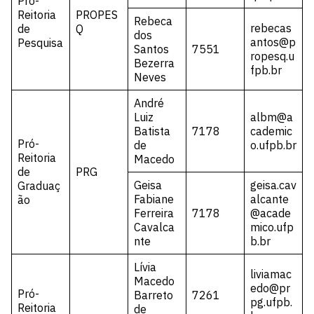
Pró-
Reitoria
PROPES
Rebeca
rebecas
de
Q
dos
antos@p
Pesquisa
Santos
7551
ropesq.u
Bezerra
fpb.br
Neves
André
Luiz
albm@a
Batista
7178
cademic
Pró-
de
o.ufpb.br
Reitoria
Macedo
de
PRG
Geisa
geisa.cav
Graduaç
Fabiane
alcante
ão
Ferreira
7178
@acade
Cavalca
mico.ufp
nte
b.br
Lívia
liviamac
Macedo
edo@pr
Pró-
Barreto
7261
pg.ufpb.
Reitoria
de