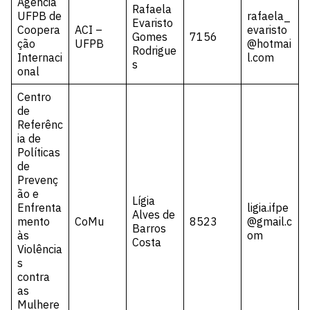
Agência
Rafaela
UFPB de
rafaela_
Evaristo
Coopera
ACI –
evaristo
Gomes
7156
ção
UFPB
@hotmai
Rodrigue
Internaci
l.com
s
onal
Centro
de
Referênc
ia de
Políticas
de
Prevenç
ão e
Lígia
Enfrenta
ligia.ifpe
Alves de
mento
CoMu
8523
@gmail.c
Barros
às
om
Costa
Violência
s
contra
as
Mulhere