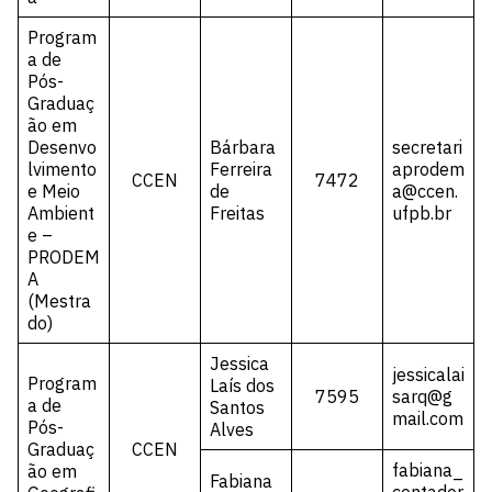
Program
a de
Pós-
Graduaç
ão em
Desenvo
Bárbara
secretari
lvimento
Ferreira
aprodem
CCEN
7472
e Meio
de
a@ccen.
Ambient
Freitas
ufpb.br
e –
PRODEM
A
(Mestra
do)
Jessica
jessicalai
Program
Laís dos
7595
sarq@g
a de
Santos
mail.com
Pós-
Alves
Graduaç
CCEN
fabiana_
ão em
Fabiana