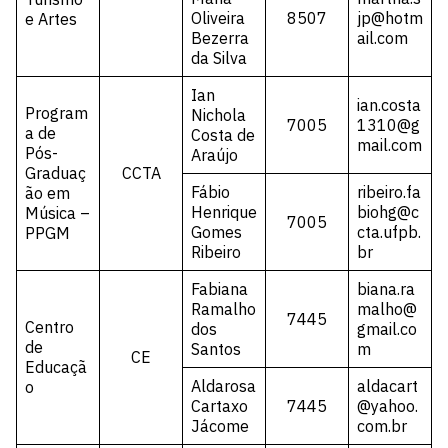
Oliveira
8507
jp@hotm
e Artes
Bezerra
ail.com
da Silva
Ian
ian.costa
Program
Nichola
7005
1310@g
a de
Costa de
mail.com
Pós-
Araújo
Graduaç
CCTA
Fábio
ribeiro.fa
ão em
Henrique
biohg@c
Música –
7005
Gomes
cta.ufpb.
PPGM
Ribeiro
br
Fabiana
biana.ra
Ramalho
malho@
7445
Centro
dos
gmail.co
de
Santos
m
CE
Educaçã
Aldarosa
aldacart
o
Cartaxo
7445
@yahoo.
Jácome
com.br