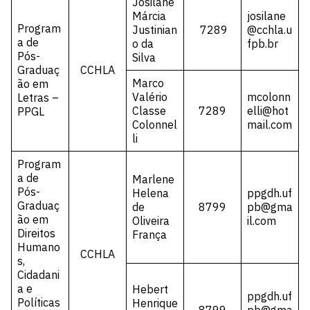
Josilane
Márcia
josilane
Program
Justinian
7289
@cchla.u
a de
o da
fpb.br
Pós-
Silva
Graduaç
CCHLA
Marco
ão em
Valério
mcolonn
Letras –
Classe
7289
elli@hot
PPGL
Colonnel
mail.com
li
Program
a de
Marlene
Pós-
Helena
ppgdh.uf
Graduaç
de
8799
pb@gma
ão em
Oliveira
il.com
Direitos
França
Humano
CCHLA
s,
Cidadani
a e
Hebert
ppgdh.uf
Políticas
Henrique