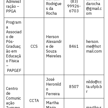
(83)
Administ
Rodrigue
darocha
99926-
ração –
s da
@gmail.c
6703
PPGA
Rocha
om
Program
a
Associad
o de
Herson
Pós-
Alexandr
herson.
Graduaç
CCS
e de
8461
me@hot
ão em
Souza
mail.com
Educaçã
Meireles
o Física
–
PAPGEF
José
nildo@cc
Heronild
8507
ta.ufpb.b
Centro
o
r
de
Ferreira
Comunic
CCTA
Martha
ação
Maria
martha.s
Turismo