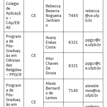
Colégio
Rebecca
de
Beserra
rebecca
Aplicaçã
CE
Nogueira
7445
@ce.ufp
o –
Jerônim
b.br
CAp/EB
o
AS
Program
Avany
ppgcr@c
a de
Enéas
8321
e.ufpb.br
Pós-
Costa
Graduaç
ão em
CE
Vitor
Ciências
Chaves
ppgcr@c
das
8321
De
e.ufpb.br
Religiões
Souza
– PPGCR
Alexis
Program
alexisle
Bernard
a de
7140
mos@ce.
o de
Pós-
ufpb.br
Lemos
Graduaç
CE
ão em
anderso