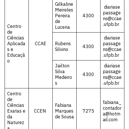
Gilkaline
diariase
Meireles
passage
Pereira
4300
ns@ccae
de
.ufpb.br
Centro
Lucena
de
Ciências
diariase
Aplicada
CCAE
Rubens
passage
4300
s e
Silvino
ns@ccae
Educaçã
.ufpb.br
o
Jailton
diariase
Silva
passage
4300
Medeiro
ns@ccae
s
.ufpb.br
Centro
de
fabiana_
Ciências
Fabiana
contador
Exatas e
CCEN
Marques
7275
a@hotm
da
de Sousa
ail.com
Naturez
a