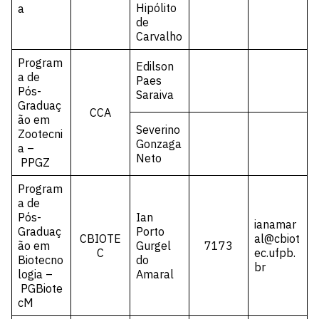
Hipólito
a
de
Carvalho
Program
Edilson
a de
Paes
Pós-
Saraiva
Graduaç
CCA
ão em
Severino
Zootecni
Gonzaga
a –
Neto
PPGZ
Program
a de
Pós-
Ian
ianamar
Graduaç
Porto
CBIOTE
al@cbiot
ão em
Gurgel
7173
C
ec.ufpb.
Biotecno
do
br
logia –
Amaral
PGBiote
cM