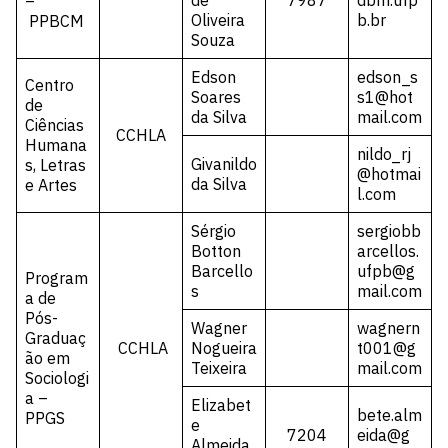
de
7987
dbm.ufp
–
Oliveira
b.br
PPBCM
Souza
Edson
edson_s
Centro
Soares
s1@hot
de
da Silva
mail.com
Ciências
CCHLA
Humana
nildo_rj
Givanildo
s, Letras
@hotmai
da Silva
e Artes
l.com
Sérgio
sergiobb
Botton
arcellos.
Barcello
ufpb@g
Program
s
mail.com
a de
Pós-
Wagner
wagnern
Graduaç
CCHLA
Nogueira
t001@g
ão em
Teixeira
mail.com
Sociologi
a –
Elizabet
bete.alm
PPGS
e
7204
eida@g
Almeida