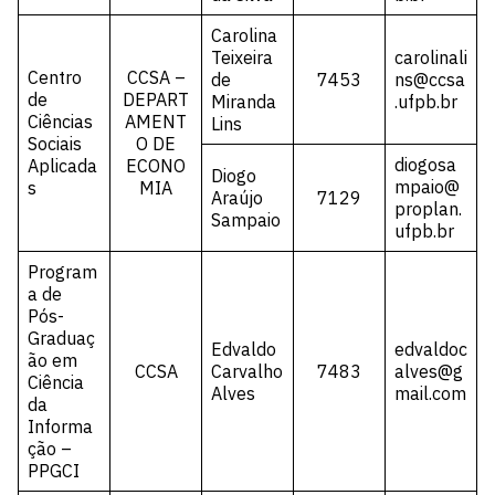
Carolina
Teixeira
carolinali
Centro
CCSA –
de
7453
ns@ccsa
de
DEPART
Miranda
.ufpb.br
Ciências
AMENT
Lins
Sociais
O DE
diogosa
Aplicada
ECONO
Diogo
mpaio@
s
MIA
Araújo
7129
proplan.
Sampaio
ufpb.br
Program
a de
Pós-
Graduaç
Edvaldo
edvaldoc
ão em
CCSA
Carvalho
7483
alves@g
Ciência
Alves
mail.com
da
Informa
ção –
PPGCI