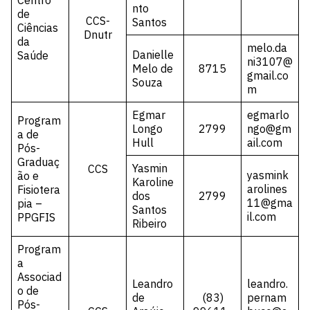
Centro
nto
de
CCS-
Santos
Ciências
Dnutr
da
melo.da
Danielle
Saúde
ni3107@
Melo de
8715
gmail.co
Souza
m
Egmar
egmarlo
Program
Longo
2799
ngo@gm
a de
Hull
ail.com
Pós-
Graduaç
Yasmin
CCS
yasmink
ão e
Karoline
arolines
Fisiotera
dos
2799
11@gma
pia –
Santos
il.com
PPGFIS
Ribeiro
Program
a
Associad
Leandro
leandro.
o de
de
(83)
pernam
Pós-