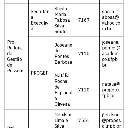
Sheila
Secretari
sheila_t
Maria
a
abosa@
Tabosa
7167
Executiv
yahoo.co
Silva
a
m.br
Souto
Pró-
joseane.
Joseane
Reitoria
pontes@
de
de
7110
academi
Pontes
Gestão
co.ufpb.
Barbosa
de
br
Pessoas
PROGEP
Natália
Rocha
natalia@
de
7110
progep.u
Espindol
fpb.br
a
Oliveira
Genilson
genilson
Lima e
7551
@propes
Silva
q.ufpb.br