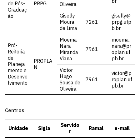
br
de Pós-
PRPG
Oliveira
Graduaç
Giselly
giselly@
ão
Moura
7261
prpg.ufp
de Lima
b.br
Moema
moema.
Pró-
Nara
nara@pr
7961
Reitoria
Miranda
oplan.uf
de
Viana
pb.br
PROPLA
Planeja
N
Victor
mento e
victor@p
Hugo
Desenvo
7961
roplan.uf
Sousa de
lvimento
pb.br
Oliveira
Centros
Servido
Unidade
Sigla
Ramal
e-mail
r