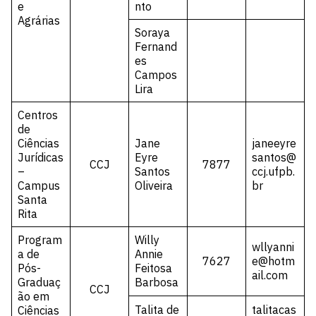
e
nto
Agrárias
Soraya
Fernand
es
Campos
Lira
Centros
de
Ciências
Jane
janeeyre
Jurídicas
Eyre
santos@
CCJ
7877
–
Santos
ccj.ufpb.
Campus
Oliveira
br
Santa
Rita
Program
Willy
wllyanni
a de
Annie
7627
e@hotm
Pós-
Feitosa
ail.com
Graduaç
Barbosa
CCJ
ão em
Talita de
talitacas
Ciências