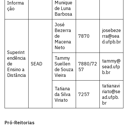
Munique
Informa
de Luna
ção
Barbosa
José
Bezerra
josebeze
de
7870
rra@sea
Macena
d.ufpb.br
Neto
Superint
endência
Tammy
tammy@
de
SEAD
Suellen
7880/72
sead.ufp
Ensino a
de Souza
57
b.br
Distância
Vieira
tatianavi
Tatiana
riato@se
da Silva
7257
ad.ufpb.
Viriato
br
Pró-Reitorias