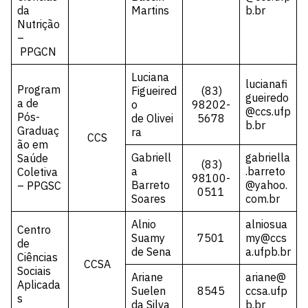
da
Martins
b.br
Nutrição
–
PPGCN
Luciana
lucianafi
Program
Figueired
(83)
gueiredo
a de
o
98202-
@ccs.ufp
Pós-
de Olivei
5678
b.br
Graduaç
ra
CCS
ão em
Gabriell
gabriella
Saúde
(83)
a
.barreto
Coletiva
98100-
Barreto
@yahoo.
– PPGSC
0511
Soares
com.br
Alnio
alniosua
Centro
Suamy
7501
my@ccs
de
de Sena
a.ufpb.br
Ciências
CCSA
Sociais
Ariane
ariane@
Aplicada
Suelen
8545
ccsa.ufp
s
da Silva
b.br