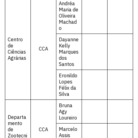
Andréa
Maria de
Oliveira
Machad
o
Centro
Dayanne
de
Kelly
CCA
Ciências
Marques
Agrárias
dos
Santos
Eronildo
Lopes
Félix da
Silva
Bruna
Agy
Departa
Loureiro
mento
Marcelo
de
CCA
Assis
Zootecni