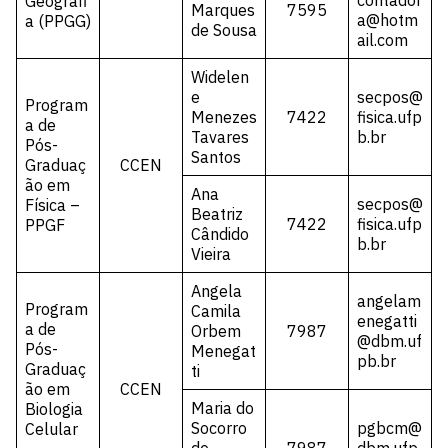
contador
Geografi
Marques
7595
a@hotm
a (PPGG)
de Sousa
ail.com
Widelen
e
secpos@
Program
Menezes
7422
fisica.ufp
a de
Tavares
b.br
Pós-
Santos
Graduaç
CCEN
ão em
Ana
secpos@
Física –
Beatriz
7422
fisica.ufp
PPGF
Cândido
b.br
Vieira
Angela
angelam
Program
Camila
enegatti
a de
Orbem
7987
@dbm.uf
Pós-
Menegat
pb.br
Graduaç
ti
ão em
CCEN
Maria do
Biologia
Socorro
pgbcm@
Celular