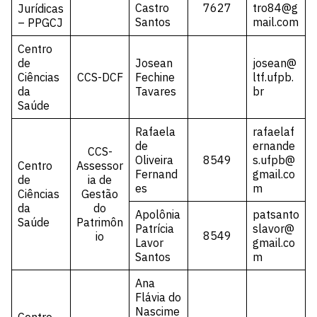
Castro
7627
tro84@g
Jurídicas
Santos
mail.com
– PPGCJ
Centro
de
Josean
josean@
Ciências
CCS-DCF
Fechine
ltf.ufpb.
da
Tavares
br
Saúde
Rafaela
rafaelaf
de
ernande
CCS-
Oliveira
8549
s.ufpb@
Centro
Assessor
Fernand
gmail.co
de
ia de
es
m
Ciências
Gestão
da
do
Apolônia
patsanto
Saúde
Patrimôn
Patrícia
slavor@
8549
io
Lavor
gmail.co
Santos
m
Ana
Flávia do
Nascime