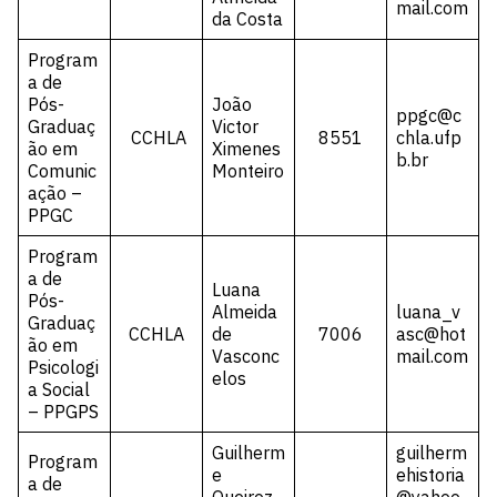
mail.com
da Costa
Program
a de
Pós-
João
ppgc@c
Graduaç
Victor
CCHLA
8551
chla.ufp
ão em
Ximenes
b.br
Comunic
Monteiro
ação –
PPGC
Program
a de
Luana
Pós-
Almeida
luana_v
Graduaç
CCHLA
de
7006
asc@hot
ão em
Vasconc
mail.com
Psicologi
elos
a Social
– PPGPS
Guilherm
guilherm
Program
e
ehistoria
a de