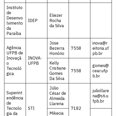
Instituto
de
Eliezer
Desenvo
IDEP
Rocha
lvimento
da Silva
da
Paraíba
Jose
inova@r
Agência
Bezerra
7558
eitoria.uf
UFPB de
Honório
pb.br
Inovaçã
INOVA-
Kelly
o
UFPB
gomes@
Cristiane
Tecnoló
7558
cear.ufp
Gomes
gica
b.br
Da Silva
Júlio
juliollare
Superint
César de
na@sti.u
endência
Almeida
fpb.br
de
Llarena
Tecnolo
STI
7182
Mikecia
gia da