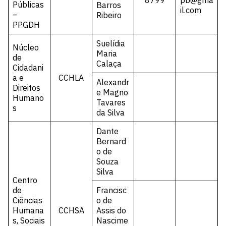
8799
pb@gma
Públicas
Barros
il.com
–
Ribeiro
PPGDH
Suelídia
Núcleo
Maria
de
Calaça
Cidadani
a e
CCHLA
Alexandr
Direitos
e Magno
Humano
Tavares
s
da Silva
Dante
Bernard
o de
Souza
Silva
Centro
de
Francisc
Ciências
o de
Humana
CCHSA
Assis do
s, Sociais
Nascime