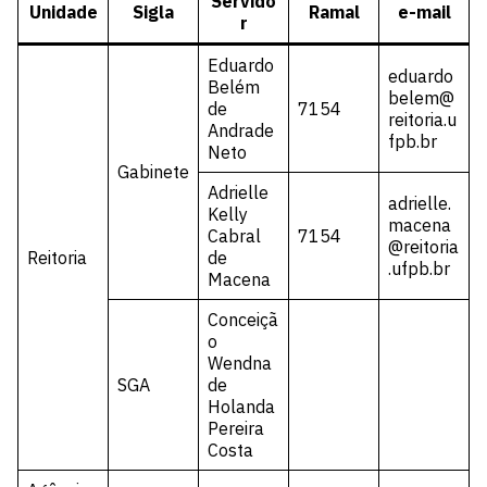
Servido
Unidade
Sigla
Ramal
e-mail
r
Eduardo
eduardo
Belém
belem@
de
7154
reitoria.u
Andrade
fpb.br
Neto
Gabinete
Adrielle
adrielle.
Kelly
macena
Cabral
7154
@reitoria
Reitoria
de
.ufpb.br
Macena
Conceiçã
o
Wendna
SGA
de
Holanda
Pereira
Costa