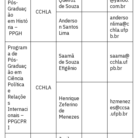
Queiroz
@yahoo.
Pós-
de Souza
com.br
Graduaç
CCHLA
ão
anderso
Anderso
em Histó
nlima@c
n Santos
ria –
chla.ufp
Lima
PPGH
b.br
Program
a de
Saamã
saama@
Pós-
de Souza
cchla.uf
Graduaç
Efigênio
pb.br
ão em
Ciência
Política
CCHLA
e
Relaçõe
Henrique
hzmenez
s
Zeferino
es@ccsa
Internaci
de
.ufpb.br
onais –
Menezes
PPGCPR
I