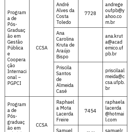
André
andrege
Alves da
oufpb@y
Program
7728
Costa
ahoo.co
a de
Toledo
m.br
Pós-
Graduaç
Ana
ão em
ana.krut
Carolina
Gestão
a@acad
Kruta de
Pública
CCSA
emico.uf
Araújo
e
pb.br
Bispo
Coopera
ção
Priscila
priscilaal
Internaci
Santos
meida@c
onal –
de
csa.ufpb.
PGPCI
Almeida
br
Casé
Raphael
raphaela
Program
a Mota
lacerda
a de
7454
Lacerda
@hotmai
Pós-
Freire
l.com
graduaç
CCSA
ão em
Samuel
samuelr