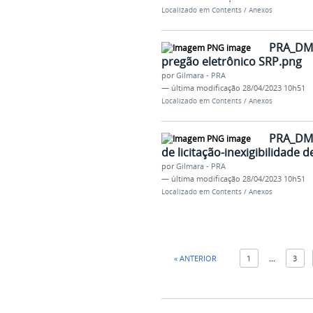
Localizado em
Contents
/
Anexos
PRA_DM_
pregão eletrônico SRP.png
por
Gilmara - PRA
—
última modificação
28/04/2023 10h51
Localizado em
Contents
/
Anexos
PRA_DM_
de licitação-inexigibilidade d
por
Gilmara - PRA
—
última modificação
28/04/2023 10h51
Localizado em
Contents
/
Anexos
« ANTERIOR
1
...
3