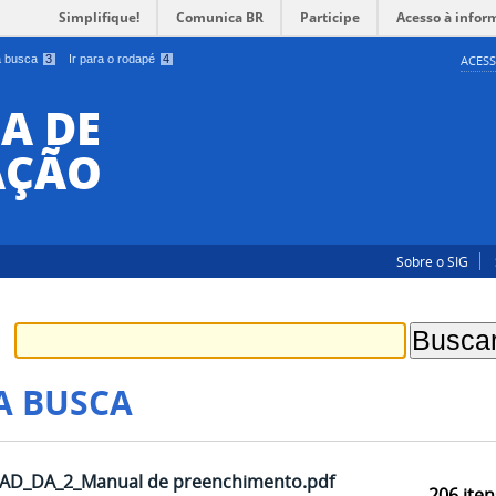
Simplifique!
Comunica BR
Participe
Acesso à infor
 a busca
3
Ir para o rodapé
4
ACESS
A DE
AÇÃO
Sobre o SIG
A BUSCA
AD_DA_2_Manual de preenchimento.pdf
206
iten