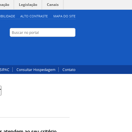
mação
Legislação
Canais
IBILIDADE
ALTO CONTRASTE
MAPA DO SITE
Buscar no portal
Buscar no portal
Instagram
Facebook
SIPAC
Consultar Hospedagem
Contato
s atendem ao seu critério.