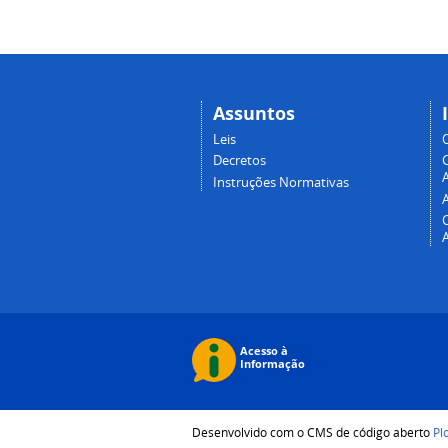
Assuntos
Leis
Decretos
A
Instruções Normativas
Desenvolvido com o CMS de código aberto
Pl