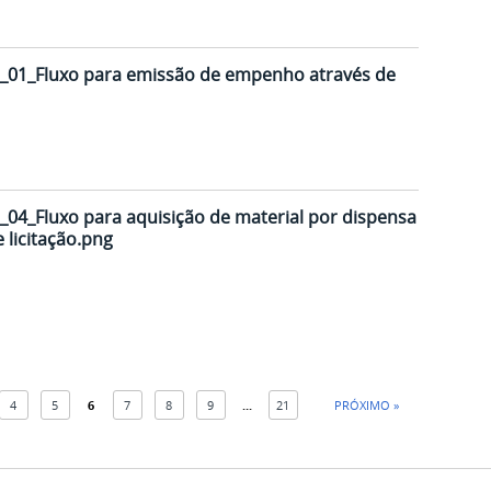
01_Fluxo para emissão de empenho através de
04_Fluxo para aquisição de material por dispensa
e licitação.png
4
5
6
7
8
9
...
21
PRÓXIMO »