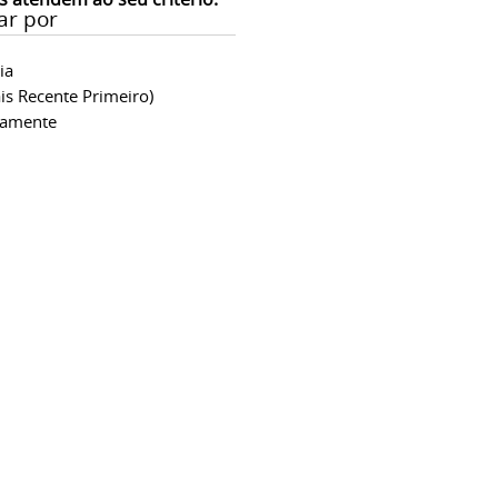
ar por
ia
is Recente Primeiro)
camente