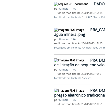
DADOS
por
Gilmara - PRA
—
última modificação
25/04/2023 15h35
Localizado em
Contents
/
…
/
ACE
/
Formulári
PRA_CAD
água mineral.png
por
Gilmara - PRA
—
última modificação
25/04/2023 15h45
Localizado em
Contents
/
Almoxarifado Centr
PRA_DM_
de licitação de pequeno valo
por
Gilmara - PRA
—
última modificação
28/04/2023 10h51
Localizado em
Contents
/
Anexos
PRA_DM_
pregão eletrônico tradiciona
por
Gilmara - PRA
—
última modificação
28/04/2023 10h51