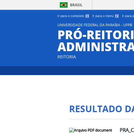
BRASIL
Ir para o conteúdo
1
Ir para o menu
2
Ir para
UNIVERSIDADE FEDERAL DA PARAÍBA - UFPB
PRÓ-REITORI
ADMINISTR
REITORIA
RESULTADO D
PRA_C