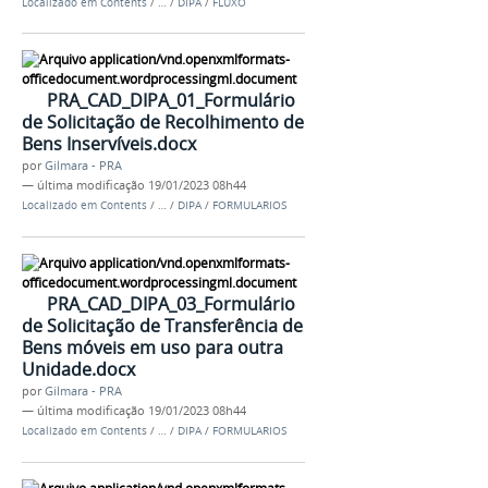
Localizado em
Contents
/
…
/
DIPA
/
FLUXO
PRA_CAD_DIPA_01_Formulário
de Solicitação de Recolhimento de
Bens Inservíveis.docx
por
Gilmara - PRA
—
última modificação
19/01/2023 08h44
Localizado em
Contents
/
…
/
DIPA
/
FORMULARIOS
PRA_CAD_DIPA_03_Formulário
de Solicitação de Transferência de
Bens móveis em uso para outra
Unidade.docx
por
Gilmara - PRA
—
última modificação
19/01/2023 08h44
Localizado em
Contents
/
…
/
DIPA
/
FORMULARIOS