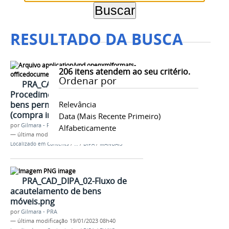
RESULTADO DA BUSCA
206
itens atendem ao seu critério.
Ordenar por
PRA_CAD_DIPA_09-Manual de
Procedimentos - Cadastro de
bens permanentes por aquisição
Relevância
(compra internacional).docx
Data (mais Recente Primeiro)
por
Gilmara - PRA
Alfabeticamente
—
última modificação
19/01/2023 08h40
Localizado em
Contents
/
…
/
DIPA
/
MANUAIS
PRA_CAD_DIPA_02-Fluxo de
acautelamento de bens
móveis.png
por
Gilmara - PRA
—
última modificação
19/01/2023 08h40