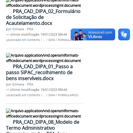
PRA_CAD_DIPA_02_Formulário
de Solicitação de
Acautelamento.docx
por
Gilmara - PRA
—
última modificação
19/01/2023 08h44
Localizado em
Contents
/
…
/
DIPA
/
FORMULARIOS
PRA_CAD_DIPA_01_Passo a
passo SIPAC_recolhimento de
bens inservíveis.docx
por
Gilmara - PRA
—
última modificação
19/01/2023 08h44
Localizado em
Contents
/
…
/
DIPA
/
FORMULARIOS
PRA_CAD_DIPA_08_Modelo de
Termo Administrativo