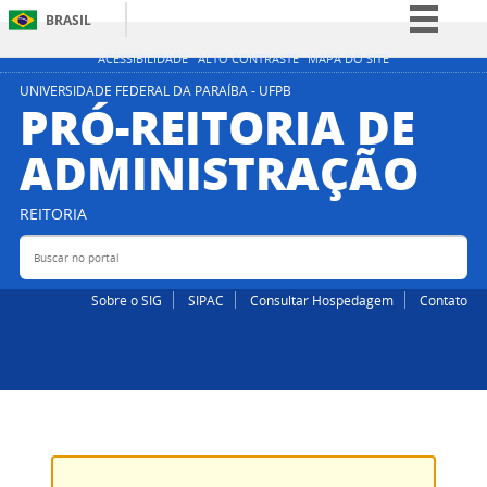
BRASIL
Simplifique!
ACESSIBILIDADE
ALTO CONTRASTE
MAPA DO SITE
Comunica BR
UNIVERSIDADE FEDERAL DA PARAÍBA - UFPB
PRÓ-REITORIA DE
Participe
ADMINISTRAÇÃO
Acesso à informação
Legislação
REITORIA
Canais
Buscar no portal
Bus
Sobre o SIG
SIPAC
Consultar Hospedagem
Contato