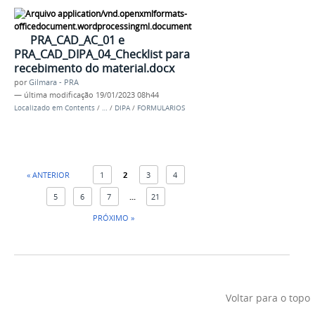
PRA_CAD_AC_01 e
PRA_CAD_DIPA_04_Checklist para
recebimento do material.docx
por
Gilmara - PRA
—
última modificação
19/01/2023 08h44
Localizado em
Contents
/
…
/
DIPA
/
FORMULARIOS
« ANTERIOR
1
2
3
4
5
6
7
...
21
PRÓXIMO »
Voltar para o topo