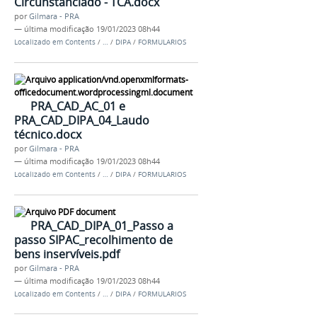
Circunstanciado - TCA.docx
por
Gilmara - PRA
—
última modificação
19/01/2023 08h44
Localizado em
Contents
/
…
/
DIPA
/
FORMULARIOS
PRA_CAD_AC_01 e
PRA_CAD_DIPA_04_Laudo
técnico.docx
por
Gilmara - PRA
—
última modificação
19/01/2023 08h44
Localizado em
Contents
/
…
/
DIPA
/
FORMULARIOS
PRA_CAD_DIPA_01_Passo a
passo SIPAC_recolhimento de
bens inservíveis.pdf
por
Gilmara - PRA
—
última modificação
19/01/2023 08h44
Localizado em
Contents
/
…
/
DIPA
/
FORMULARIOS