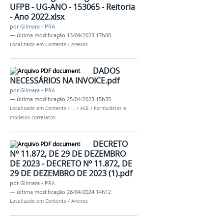
UFPB - UG-ANO - 153065 - Reitoria
- Ano 2022.xlsx
por
Gilmara - PRA
—
última modificação
13/09/2023 17h00
Localizado em
Contents
/
Anexos
DADOS
NECESSÁRIOS NA INVOICE.pdf
por
Gilmara - PRA
—
última modificação
25/04/2023 15h35
Localizado em
Contents
/
…
/
ACE
/
Formulários e
modelos correlatos
DECRETO
Nº 11.872, DE 29 DE DEZEMBRO
DE 2023 - DECRETO Nº 11.872, DE
29 DE DEZEMBRO DE 2023 (1).pdf
por
Gilmara - PRA
—
última modificação
26/04/2024 14h12
Localizado em
Contents
/
Anexos