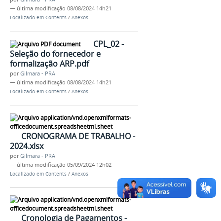
—
última modificação
08/08/2024 14h21
Localizado em
Contents
/
Anexos
CPL_02 -
Seleção do fornecedor e
formalização ARP.pdf
por
Gilmara - PRA
—
última modificação
08/08/2024 14h21
Localizado em
Contents
/
Anexos
CRONOGRAMA DE TRABALHO -
2024.xlsx
por
Gilmara - PRA
—
última modificação
05/09/2024 12h02
Localizado em
Contents
/
Anexos
Cronologia de Pagamentos -