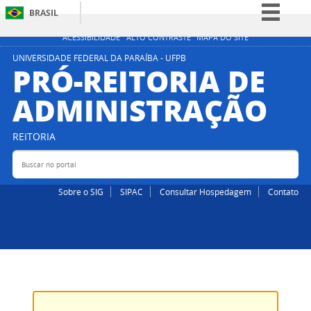
BRASIL
Simplifique!
ACESSIBILIDADE
ALTO CONTRASTE
MAPA DO SITE
Comunica BR
UNIVERSIDADE FEDERAL DA PARAÍBA - UFPB
PRÓ-REITORIA DE
Participe
ADMINISTRAÇÃO
Acesso à informação
Legislação
REITORIA
Canais
Buscar no portal
Bus
Sobre o SIG
SIPAC
Consultar Hospedagem
Contato