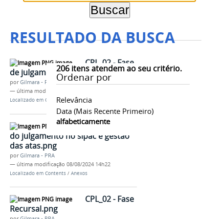
RESULTADO DA BUSCA
CPL_02 - Fase
206
itens atendem ao seu critério.
de julgamento.png
Ordenar por
por
Gilmara - PRA
—
última modificação
08/08/2024 14h22
Relevância
Localizado em
Contents
/
Anexos
Data (mais Recente Primeiro)
alfabeticamente
CPL_02 - Fase
do julgamento no sipac e gestão
das atas.png
por
Gilmara - PRA
—
última modificação
08/08/2024 14h22
Localizado em
Contents
/
Anexos
CPL_02 - Fase
Recursal.png
por
Gilmara - PRA