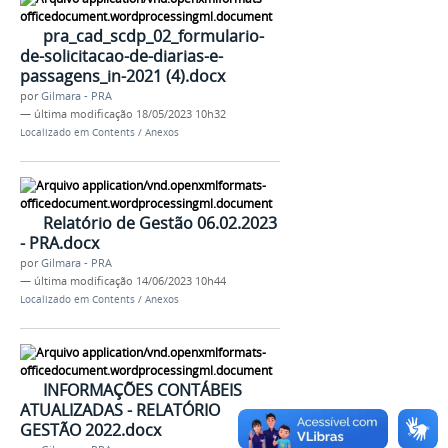
pra_cad_scdp_02_formulario-
de-solicitacao-de-diarias-e-
passagens_in-2021 (4).docx
por
Gilmara - PRA
—
última modificação
18/05/2023 10h32
Localizado em
Contents
/
Anexos
Relatório de Gestão 06.02.2023
- PRA.docx
por
Gilmara - PRA
—
última modificação
14/06/2023 10h44
Localizado em
Contents
/
Anexos
INFORMAÇÕES CONTÁBEIS
ATUALIZADAS - RELATÓRIO
GESTÃO 2022.docx