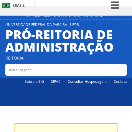
BRASIL
Simplifique!
ACESSIBILIDADE
ALTO CONTRASTE
MAPA DO SITE
Comunica BR
UNIVERSIDADE FEDERAL DA PARAÍBA - UFPB
PRÓ-REITORIA DE
Participe
ADMINISTRAÇÃO
Acesso à informação
Legislação
REITORIA
Canais
Buscar no portal
Bus
Sobre o SIG
SIPAC
Consultar Hospedagem
Contato