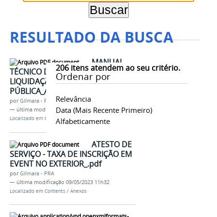
RESULTADO DA BUSCA
MANUAL
206
itens atendem ao seu critério.
TÉCNICO DE PROCEDIMENTOS DE
Ordenar por
LIQUIDAÇÃO DA DESPESA
PÚBLICA_Alexandre Lopes.pdf
Relevância
por
Gilmara - PRA
Data (mais Recente Primeiro)
—
última modificação
09/05/2023 09h36
Localizado em
Contents
/
Anexos
Alfabeticamente
ATESTO DE
SERVIÇO - TAXA DE INSCRIÇÃO EM
EVENT NO EXTERIOR_.pdf
por
Gilmara - PRA
—
última modificação
09/05/2023 11h32
Localizado em
Contents
/
Anexos