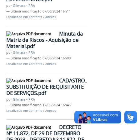
por
Gilmara - PRA
—
última modificação
07/06/2024 16h11
Localizado em
Contents
/
Anexos
Minuta da
Matriz de Riscos - Aquisição de
Material.pdf
por
Gilmara - PRA
—
última modificação
07/06/2024 16h00
Localizado em
Contents
/
Anexos
CADASTRO_
SUBSTITUIÇÃO DE REQUISITANTE
DE SERVIÇOS.pdf
por
Gilmara - PRA
—
última modificação
17/05/2024 16h45
Localizado em
Contents
/
Anexos
DECRETO
Nº 11.872, DE 29 DE DEZEMBRO
DE 2023 - DECRETO Nº 11.872, DE