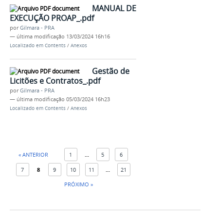
MANUAL DE
EXECUÇÃO PROAP_.pdf
por
Gilmara - PRA
—
última modificação
13/03/2024 16h16
Localizado em
Contents
/
Anexos
Gestão de
Licitões e Contratos_.pdf
por
Gilmara - PRA
—
última modificação
05/03/2024 16h23
Localizado em
Contents
/
Anexos
« ANTERIOR
1
...
5
6
7
8
9
10
11
...
21
PRÓXIMO »