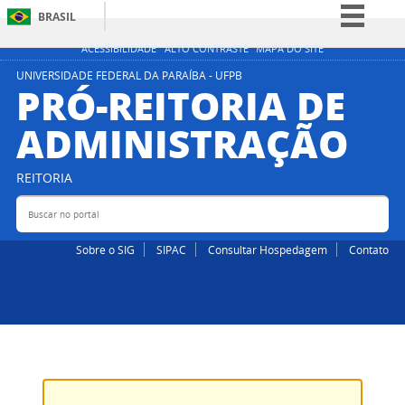
BRASIL
Simplifique!
ACESSIBILIDADE
ALTO CONTRASTE
MAPA DO SITE
Comunica BR
UNIVERSIDADE FEDERAL DA PARAÍBA - UFPB
PRÓ-REITORIA DE
Participe
ADMINISTRAÇÃO
Acesso à informação
Legislação
REITORIA
Canais
Buscar no portal
Bus
Sobre o SIG
SIPAC
Consultar Hospedagem
Contato