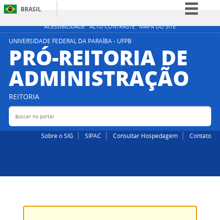
BRASIL
Simplifique!
ACESSIBILIDADE
ALTO CONTRASTE
MAPA DO SITE
Comunica BR
UNIVERSIDADE FEDERAL DA PARAÍBA - UFPB
PRÓ-REITORIA DE
Participe
ADMINISTRAÇÃO
Acesso à informação
Legislação
REITORIA
Canais
Buscar no portal
Bus
Sobre o SIG
SIPAC
Consultar Hospedagem
Contato