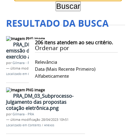
RESULTADO DA BUSCA
206
itens atendem ao seu critério.
PRA_DM_05_Fluxo para
Ordenar por
emissão de empenho de dívida de
exercício anterior.png
Relevância
por
Gilmara - PRA
Data (mais Recente Primeiro)
—
última modificação
28/04/2023 10h51
Localizado em
Contents
/
Anexos
Alfabeticamente
PRA_DM_03_Subprocesso-
Julgamento das propostas
cotação eletrônica.png
por
Gilmara - PRA
—
última modificação
28/04/2023 10h51
Localizado em
Contents
/
Anexos