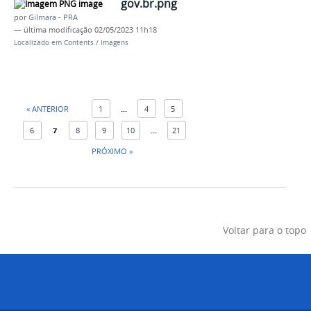
gov.br.png
por
Gilmara - PRA
—
última modificação
02/05/2023 11h18
Localizado em
Contents
/
Imagens
« ANTERIOR
1
...
4
5
6
7
8
9
10
...
21
PRÓXIMO »
Voltar para o topo