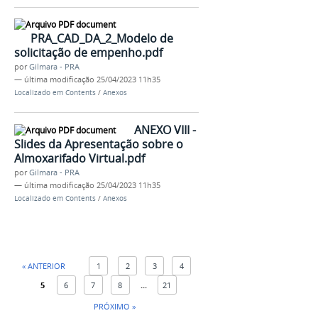
PRA_CAD_DA_2_Modelo de
solicitação de empenho.pdf
por
Gilmara - PRA
—
última modificação
25/04/2023 11h35
Localizado em
Contents
/
Anexos
ANEXO VIII -
Slides da Apresentação sobre o
Almoxarifado Virtual.pdf
por
Gilmara - PRA
—
última modificação
25/04/2023 11h35
Localizado em
Contents
/
Anexos
« ANTERIOR
1
2
3
4
5
6
7
8
...
21
PRÓXIMO »