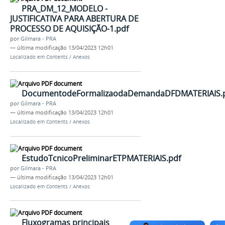
PRA_DM_12_MODELO -
JUSTIFICATIVA PARA ABERTURA DE
PROCESSO DE AQUISIÇÃO-1.pdf
por
Gilmara - PRA
—
última modificação
13/04/2023 12h01
Localizado em
Contents
/
Anexos
DocumentodeFormalizaodaDemandaDFDMATERIAIS.
por
Gilmara - PRA
—
última modificação
13/04/2023 12h01
Localizado em
Contents
/
Anexos
EstudoTcnicoPreliminarETPMATERIAIS.pdf
por
Gilmara - PRA
—
última modificação
13/04/2023 12h01
Localizado em
Contents
/
Anexos
Fluxogramas principais