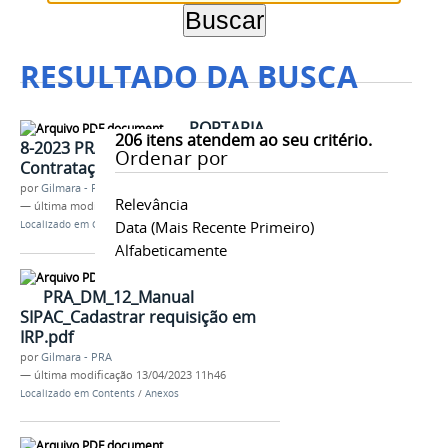
RESULTADO DA BUSCA
PORTARIA
206
itens atendem ao seu critério.
8-2023 PRA - Ciclos de Compras e
Ordenar por
Contratações - retificação.pdf
por
Gilmara - PRA
Relevância
—
última modificação
13/04/2023 11h46
Data (mais Recente Primeiro)
Localizado em
Contents
/
Anexos
Alfabeticamente
PRA_DM_12_Manual
SIPAC_Cadastrar requisição em
IRP.pdf
por
Gilmara - PRA
—
última modificação
13/04/2023 11h46
Localizado em
Contents
/
Anexos