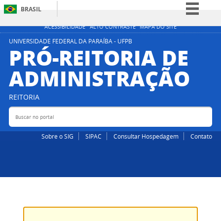
BRASIL
Simplifique!
ACESSIBILIDADE
ALTO CONTRASTE
MAPA DO SITE
Comunica BR
UNIVERSIDADE FEDERAL DA PARAÍBA - UFPB
PRÓ-REITORIA DE
Participe
ADMINISTRAÇÃO
Acesso à informação
Legislação
REITORIA
Canais
Buscar no portal
Bus
Sobre o SIG
SIPAC
Consultar Hospedagem
Contato