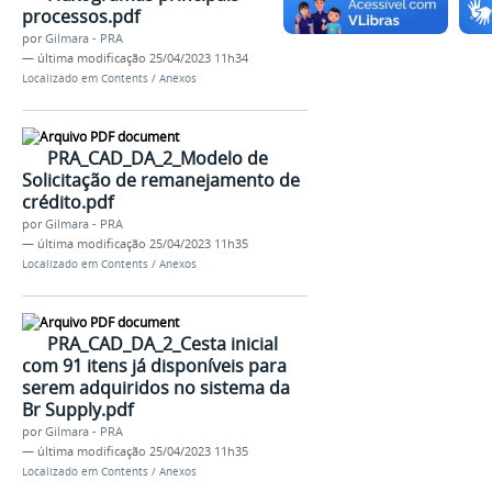
processos.pdf
por
Gilmara - PRA
—
última modificação
25/04/2023 11h34
Localizado em
Contents
/
Anexos
PRA_CAD_DA_2_Modelo de
Solicitação de remanejamento de
crédito.pdf
por
Gilmara - PRA
—
última modificação
25/04/2023 11h35
Localizado em
Contents
/
Anexos
PRA_CAD_DA_2_Cesta inicial
com 91 itens já disponíveis para
serem adquiridos no sistema da
Br Supply.pdf
por
Gilmara - PRA
—
última modificação
25/04/2023 11h35
Localizado em
Contents
/
Anexos