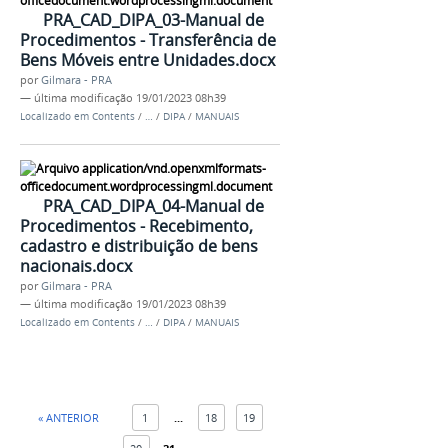
PRA_CAD_DIPA_03-Manual de
Procedimentos - Transferência de
Bens Móveis entre Unidades.docx
por
Gilmara - PRA
—
última modificação
19/01/2023 08h39
Localizado em
Contents
/
…
/
DIPA
/
MANUAIS
PRA_CAD_DIPA_04-Manual de
Procedimentos - Recebimento,
cadastro e distribuição de bens
nacionais.docx
por
Gilmara - PRA
—
última modificação
19/01/2023 08h39
Localizado em
Contents
/
…
/
DIPA
/
MANUAIS
« ANTERIOR
1
...
18
19