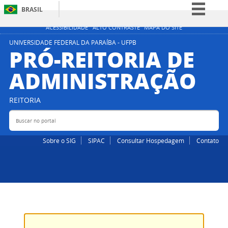
BRASIL
Simplifique!
ACESSIBILIDADE
ALTO CONTRASTE
MAPA DO SITE
Comunica BR
UNIVERSIDADE FEDERAL DA PARAÍBA - UFPB
PRÓ-REITORIA DE
Participe
ADMINISTRAÇÃO
Acesso à informação
Legislação
REITORIA
Canais
Buscar no portal
Bus
Sobre o SIG
SIPAC
Consultar Hospedagem
Contato