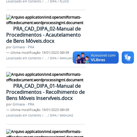
Localizado em
Contents
/
…
/
DIPA
/
FLUXO
PRA_CAD_DIPA_02-Manual de
Procedimentos - Acautelamento
de Bens Móveis.docx
por
Gilmara - PRA
—
última modificação
19/01/2023 08h39
Localizado em
Contents
/
…
/
DIPA
/
MANUAIS
PRA_CAD_DIPA_01-Manual de
Procedimentos - Recolhimento de
Bens Móveis Inservíveis.docx
por
Gilmara - PRA
—
última modificação
19/01/2023 08h39
Localizado em
Contents
/
…
/
DIPA
/
MANUAIS