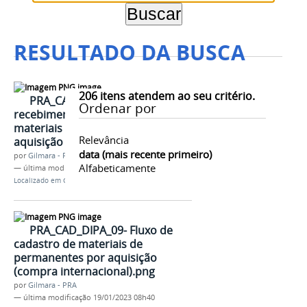
RESULTADO DA BUSCA
206
itens atendem ao seu critério.
PRA_CAD_DIPA_04- Fluxo de
Ordenar por
recebimento e distribuição de
materiais permanentes por
Relevância
aquisição - compra nacional.png
data (mais recente primeiro)
por
Gilmara - PRA
Alfabeticamente
—
última modificação
19/01/2023 08h40
Localizado em
Contents
/
…
/
DIPA
/
FLUXO
PRA_CAD_DIPA_09- Fluxo de
cadastro de materiais de
permanentes por aquisição
(compra internacional).png
por
Gilmara - PRA
—
última modificação
19/01/2023 08h40