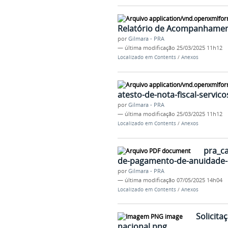
Relatório de Acompanhament
por
Gilmara - PRA
—
última modificação
25/03/2025 11h12
Localizado em
Contents
/
Anexos
atesto-de-nota-fiscal-servico
por
Gilmara - PRA
—
última modificação
25/03/2025 11h12
Localizado em
Contents
/
Anexos
pra_c
de-pagamento-de-anuidade-n
por
Gilmara - PRA
—
última modificação
07/05/2025 14h04
Localizado em
Contents
/
Anexos
Solicit
nacional.png