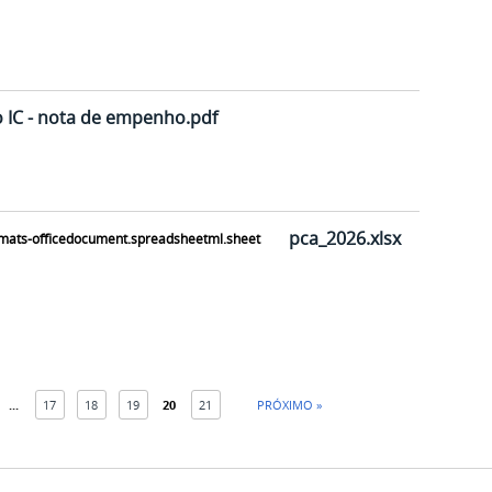
 IC - nota de empenho.pdf
pca_2026.xlsx
...
17
18
19
20
21
PRÓXIMO »