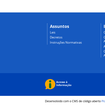
Assuntos
Leis
Decretos
A
Instruções Normativas
Desenvolvido com o CMS de código aberto
Pl