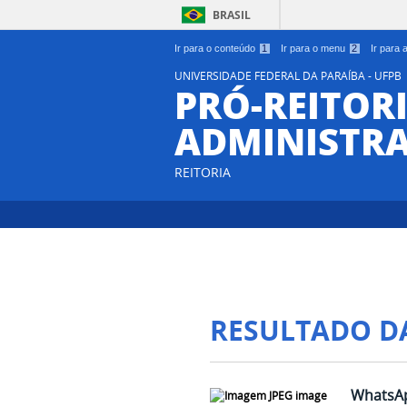
BRASIL
Ir para o conteúdo
1
Ir para o menu
2
Ir para
UNIVERSIDADE FEDERAL DA PARAÍBA - UFPB
PRÓ-REITORI
ADMINISTR
REITORIA
RESULTADO D
WhatsAp