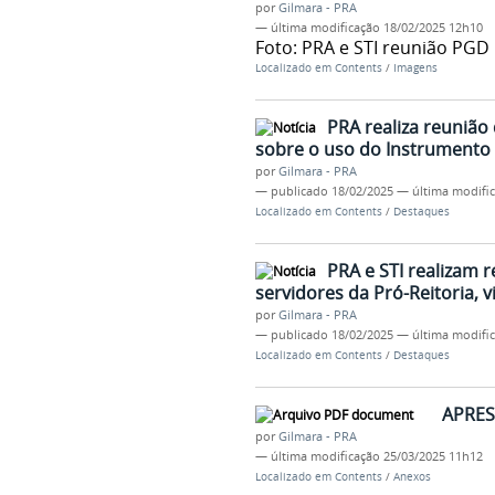
por
Gilmara - PRA
—
última modificação
18/02/2025 12h10
Foto: PRA e STI reunião PGD
Localizado em
Contents
/
Imagens
PRA realiza reunião
sobre o uso do Instrumento
por
Gilmara - PRA
—
publicado
18/02/2025
—
última modifi
Localizado em
Contents
/
Destaques
PRA e STI realizam 
servidores da Pró-Reitoria,
por
Gilmara - PRA
—
publicado
18/02/2025
—
última modifi
Localizado em
Contents
/
Destaques
APRES
por
Gilmara - PRA
—
última modificação
25/03/2025 11h12
Localizado em
Contents
/
Anexos