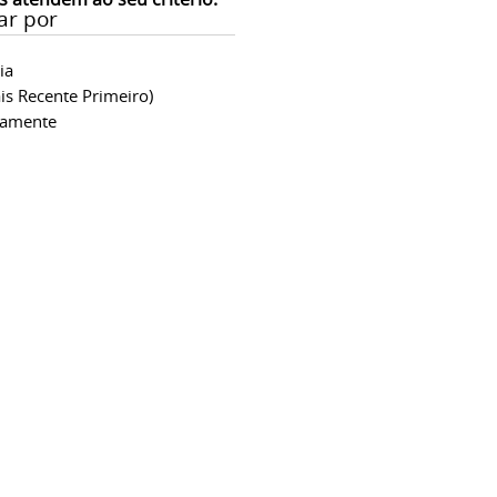
ar por
ia
is Recente Primeiro)
camente