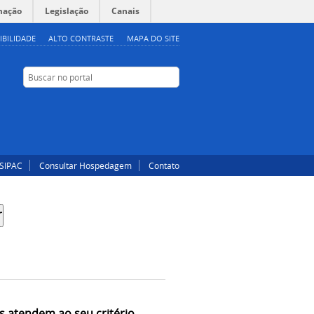
mação
Legislação
Canais
IBILIDADE
ALTO CONTRASTE
MAPA DO SITE
Buscar no portal
Buscar no portal
Instagram
Facebook
SIPAC
Consultar Hospedagem
Contato
s atendem ao seu critério.