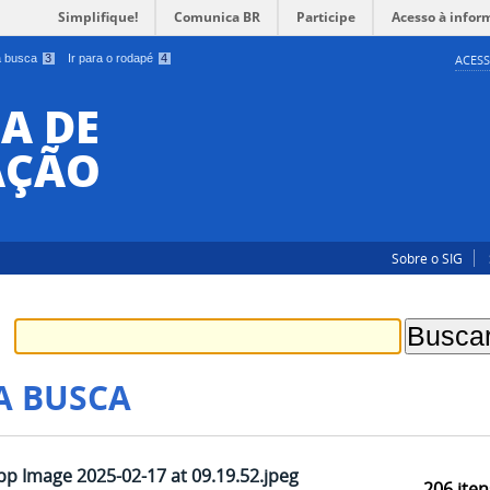
Simplifique!
Comunica BR
Participe
Acesso à infor
 a busca
3
Ir para o rodapé
4
ACESS
A DE
AÇÃO
Sobre o SIG
A BUSCA
p Image 2025-02-17 at 09.19.52.jpeg
206
iten