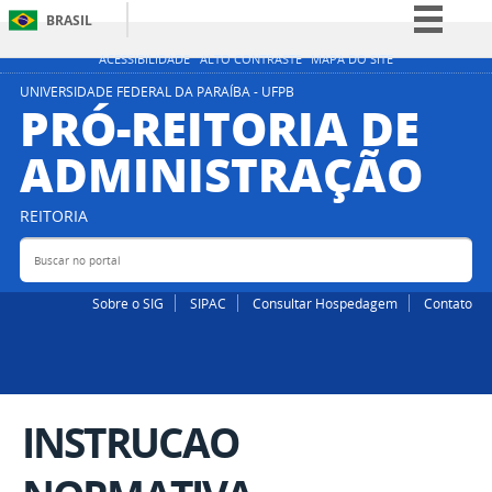
BRASIL
Simplifique!
ACESSIBILIDADE
ALTO CONTRASTE
MAPA DO SITE
Comunica BR
UNIVERSIDADE FEDERAL DA PARAÍBA - UFPB
PRÓ-REITORIA DE
Participe
ADMINISTRAÇÃO
Acesso à informação
Legislação
REITORIA
Canais
Buscar no portal
Bus
Sobre o SIG
SIPAC
Consultar Hospedagem
Contato
INSTRUCAO