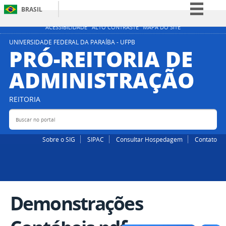
BRASIL
Simplifique!
ACESSIBILIDADE
ALTO CONTRASTE
MAPA DO SITE
Comunica BR
UNIVERSIDADE FEDERAL DA PARAÍBA - UFPB
PRÓ-REITORIA DE
Participe
ADMINISTRAÇÃO
Acesso à informação
Legislação
REITORIA
Canais
Buscar no portal
Bus
Sobre o SIG
SIPAC
Consultar Hospedagem
Contato
Demonstrações