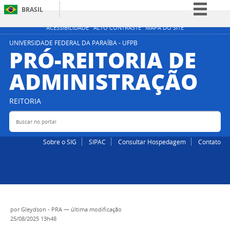
BRASIL
Simplifique!
ACESSIBILIDADE
ALTO CONTRASTE
MAPA DO SITE
Comunica BR
UNIVERSIDADE FEDERAL DA PARAÍBA - UFPB
PRÓ-REITORIA DE
Participe
ADMINISTRAÇÃO
Acesso à informação
Legislação
REITORIA
Canais
Buscar no portal
Bus
Sobre o SIG
SIPAC
Consultar Hospedagem
Contato
por
Gleydson - PRA
—
última modificação
25/08/2025 13h48