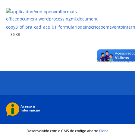
copy3_of_pra_cad_ace_01_formulariodeinscricaoemeventointern
— 36 KB
Voltar para o topo
Desenvolvido com o CMS de código aberto
Plone