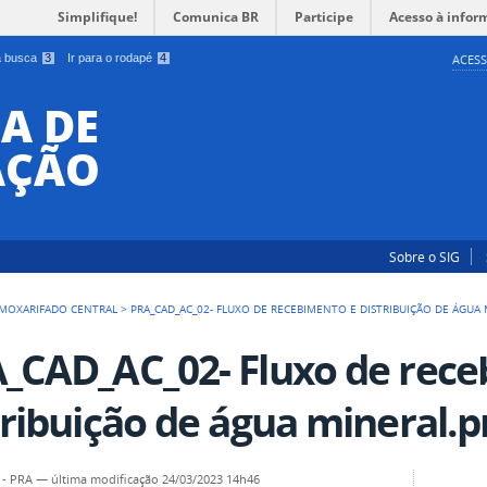
Simplifique!
Comunica BR
Participe
Acesso à infor
 a busca
3
Ir para o rodapé
4
ACESS
A DE
AÇÃO
Sobre o SIG
MOXARIFADO CENTRAL
>
PRA_CAD_AC_02- FLUXO DE RECEBIMENTO E DISTRIBUIÇÃO DE ÁGUA
_CAD_AC_02- Fluxo de rece
tribuição de água mineral.
 - PRA
—
última modificação
24/03/2023 14h46