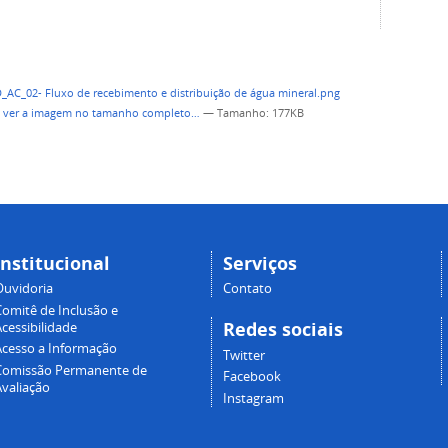
a ver a imagem no tamanho completo…
—
Tamanho
: 177KB
Institucional
Serviços
Ouvidoria
Contato
Comitê de Inclusão e
Redes sociais
cessibilidade
Acesso a Informação
Twitter
Comissão Permanente de
Facebook
Avaliação
Instagram