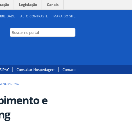
mação
Legislação
Canais
IBILIDADE
ALTO CONTRASTE
MAPA DO SITE
Buscar no portal
Buscar no portal
Instagram
Facebook
SIPAC
Consultar Hospedagem
Contato
 MINERAL.PNG
bimento e
png