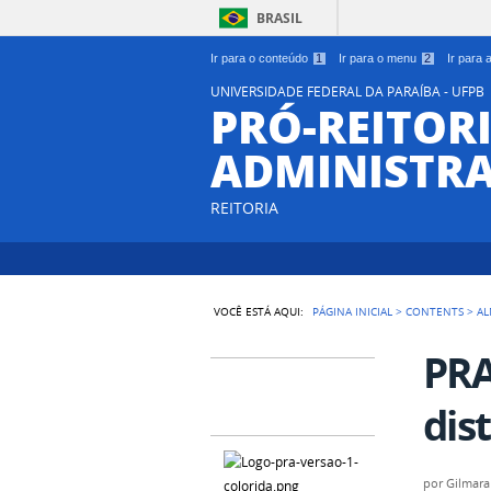
BRASIL
Ir para o conteúdo
1
Ir para o menu
2
Ir para
UNIVERSIDADE FEDERAL DA PARAÍBA - UFPB
PRÓ-REITORI
ADMINISTR
REITORIA
VOCÊ ESTÁ AQUI:
PÁGINA INICIAL
>
CONTENTS
>
AL
PRA
dis
por
Gilmara