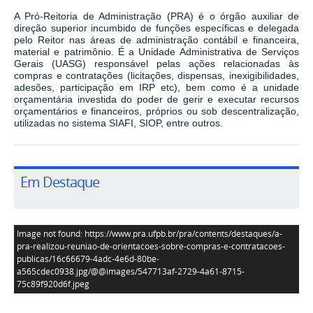
A Pró-Reitoria de Administração (PRA) é o órgão auxiliar de
direção superior incumbido de
funções específicas e delegada
pelo Reitor nas áreas de administração contábil e
financeira,
material e patrimônio. É a Unidade Administrativa de Serviços
Gerais (UASG)
responsável pelas ações relacionadas às
compras e contratações (licitações, dispensas,
inexigibilidades,
adesões, participação em IRP etc), bem como é a unidade
orçamentária
investida do poder de gerir e executar recursos
orçamentários e financeiros, próprios ou
sob descentralização,
utilizadas no sistema SIAFI, SIOP, entre outros.
Em Destaque
Image not found: https://www.pra.ufpb.br/pra/contents/destaques/a-
pra-realizou-reuniao-de-orientacoes-sobre-compras-e-contratacoes-
publicas/16c66679-4adc-4e6d-80be-
a565cdec0938.jpg/@@images/547713af-2729-4a61-8715-
75c89f920d6f.jpeg