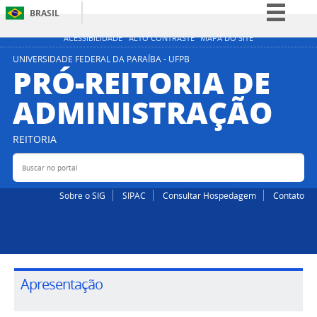
BRASIL
Simplifique!
ACESSIBILIDADE
ALTO CONTRASTE
MAPA DO SITE
Comunica BR
UNIVERSIDADE FEDERAL DA PARAÍBA - UFPB
PRÓ-REITORIA DE
Participe
ADMINISTRAÇÃO
Acesso à informação
Legislação
REITORIA
Canais
Buscar no portal
Bus
Sobre o SIG
SIPAC
Consultar Hospedagem
Contato
Apresentação