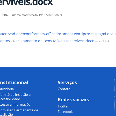
ervíveis.docx
 - PRA
—
última modificação
19/01/2023 08h39
entos - Recolhimento de Bens Móveis Inservíveis.docx
— 263 KB
Institucional
Serviços
Ouvidoria
Contato
Comitê de Inclusão e
Redes sociais
cessibilidade
Acesso a Informação
Twitter
Comissão Permanente de
Facebook
Avaliação