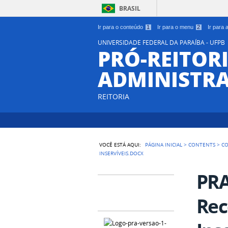
BRASIL
Ir para o conteúdo
1
Ir para o menu
2
Ir para
UNIVERSIDADE FEDERAL DA PARAÍBA - UFPB
PRÓ-REITORI
ADMINISTR
REITORIA
VOCÊ ESTÁ AQUI:
PÁGINA INICIAL
>
CONTENTS
>
CO
INSERVÍVEIS.DOCX
PRA
Rec