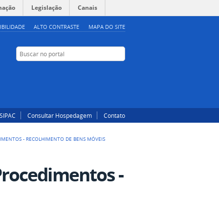
mação
Legislação
Canais
IBILIDADE
ALTO CONTRASTE
MAPA DO SITE
Buscar no portal
Buscar no portal
Instagram
Facebook
SIPAC
Consultar Hospedagem
Contato
DIMENTOS - RECOLHIMENTO DE BENS MÓVEIS
rocedimentos -