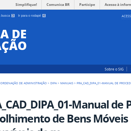
Simplifique!
Comunica BR
Participe
Acesso à infor
 a busca
3
Ir para o rodapé
4
ACESS
A DE
AÇÃO
Sobre o SIG
ORDENAÇÃO DE ADMINISTRAÇÃO
>
DIPA
>
MANUAIS
>
PRA_CAD_DIPA_01-MANUAL DE PROCE
_CAD_DIPA_01-Manual de P
olhimento de Bens Móveis