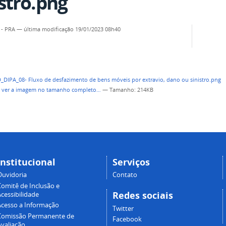
istro.png
 - PRA
—
última modificação
19/01/2023 08h40
a ver a imagem no tamanho completo…
—
Tamanho
: 214KB
Institucional
Serviços
Ouvidoria
Contato
Comitê de Inclusão e
Redes sociais
cessibilidade
Acesso a Informação
Twitter
Comissão Permanente de
Facebook
Avaliação