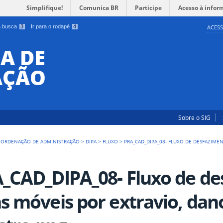
Simplifique!
Comunica BR
Participe
Acesso à infor
 a busca
3
Ir para o rodapé
4
ACESS
A DE
AÇÃO
Sobre o SIG
ORDENAÇÃO DE ADMINISTRAÇÃO
>
DIPA
>
FLUXO
>
PRA_CAD_DIPA_08- FLUXO DE DESFAZIME
_CAD_DIPA_08- Fluxo de de
s móveis por extravio, dan