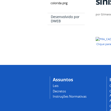
sin
por
Gilmara
Desenvolvido por
DWEB
Clique par
Assuntos
Leis
Decretos
A
Instruções Normativas