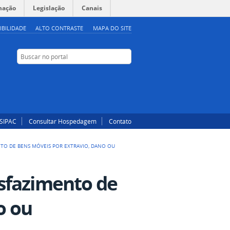
mação
Legislação
Canais
IBILIDADE
ALTO CONTRASTE
MAPA DO SITE
Buscar no portal
Buscar no portal
Instagram
Facebook
SIPAC
Consultar Hospedagem
Contato
NTO DE BENS MÓVEIS POR EXTRAVIO, DANO OU
sfazimento de
o ou