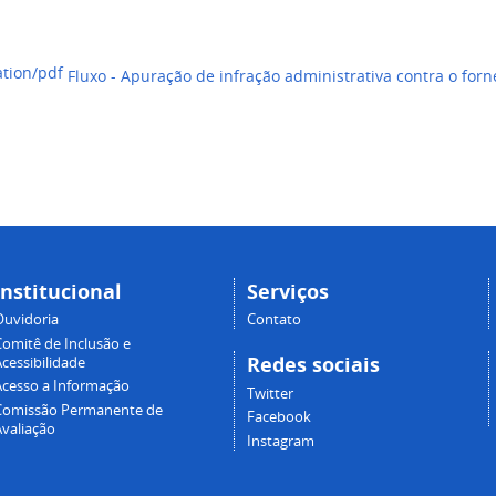
Fluxo - Apuração de infração administrativa contra o for
Institucional
Serviços
Ouvidoria
Contato
Comitê de Inclusão e
Redes sociais
cessibilidade
Acesso a Informação
Twitter
Comissão Permanente de
Facebook
Avaliação
Instagram