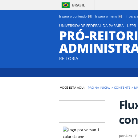
BRASIL
Ir para o conteúdo
1
Ir para o menu
2
Ir para
UNIVERSIDADE FEDERAL DA PARAÍBA - UFPB
PRÓ-REITORI
ADMINISTR
REITORIA
VOCÊ ESTÁ AQUI:
PÁGINA INICIAL
>
CONTENTS
>
MA
Flu
con
por
Alex - 