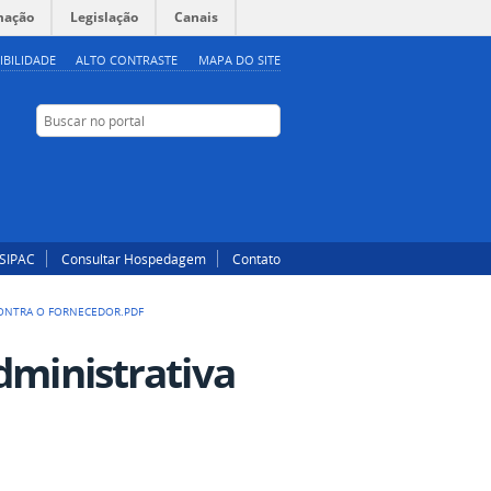
mação
Legislação
Canais
IBILIDADE
ALTO CONTRASTE
MAPA DO SITE
Buscar no portal
Buscar no portal
Instagram
Facebook
SIPAC
Consultar Hospedagem
Contato
CONTRA O FORNECEDOR.PDF
dministrativa