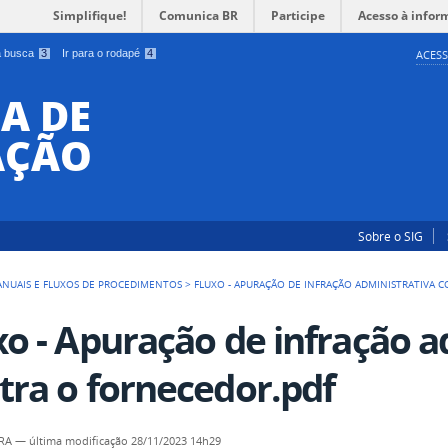
Simplifique!
Comunica BR
Participe
Acesso à infor
 a busca
3
Ir para o rodapé
4
ACESS
A DE
AÇÃO
Sobre o SIG
NUAIS E FLUXOS DE PROCEDIMENTOS
>
FLUXO - APURAÇÃO DE INFRAÇÃO ADMINISTRATIVA 
xo - Apuração de infração a
tra o fornecedor.pdf
PRA
—
última modificação
28/11/2023 14h29