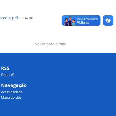
necedor.pdf
— 147 KB
Voltar para o topo
RSS
O que é?
Navegação
Acessibilidade
Mapa do site