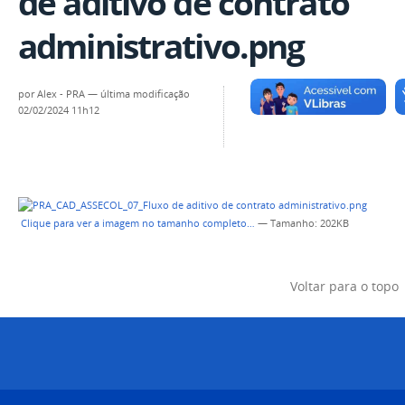
de aditivo de contrato
administrativo.png
por
Alex - PRA
—
última modificação
02/02/2024 11h12
Clique para ver a imagem no tamanho completo…
—
Tamanho
: 202KB
Voltar para o topo