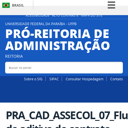
BRASIL
Simplifique!
ACESSIBILIDADE
ALTO CONTRASTE
MAPA DO SITE
Comunica BR
UNIVERSIDADE FEDERAL DA PARAÍBA - UFPB
PRÓ-REITORIA DE
Participe
ADMINISTRAÇÃO
Acesso à informação
Legislação
REITORIA
Canais
Buscar no portal
Bus
Sobre o SIG
SIPAC
Consultar Hospedagem
Contato
PRA_CAD_ASSECOL_07_Fl