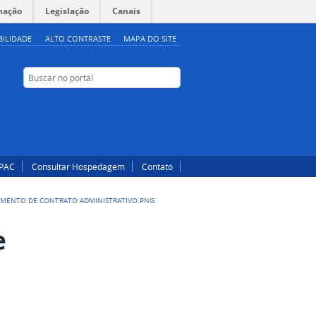
mação
Legislação
Canais
BILIDADE
ALTO CONTRASTE
MAPA DO SITE
Buscar no portal
Buscar no portal
Instagram
Facebook
IPAC
Consultar Hospedagem
Contato
LAMENTO DE CONTRATO ADMINISTRATIVO.PNG
e