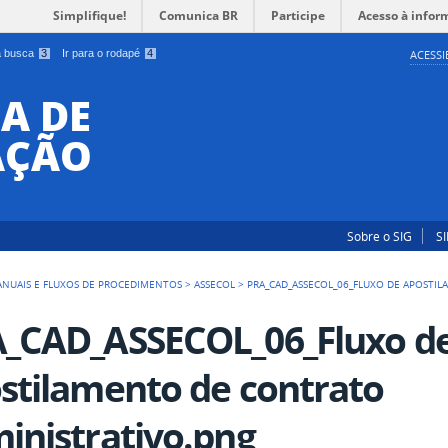
Simplifique!
Comunica BR
Participe
Acesso à infor
 a busca
3
Ir para o rodapé
4
ACESSI
A DE
AÇÃO
Sobre o SIG
S
NUAIS E FLUXOS DE PROCEDIMENTOS
>
ASSECOL
>
PRA_CAD_ASSECOL_06_FLUXO DE APOSTI
_CAD_ASSECOL_06_Fluxo d
stilamento de contrato
inistrativo.png