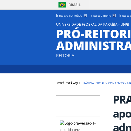
BRASIL
Ir para o conteúdo
1
Ir para o menu
2
Ir para
UNIVERSIDADE FEDERAL DA PARAÍBA - UFPB
PRÓ-REITORI
ADMINISTR
REITORIA
VOCÊ ESTÁ AQUI:
PÁGINA INICIAL
>
CONTENTS
>
MA
PRA
apo
adm