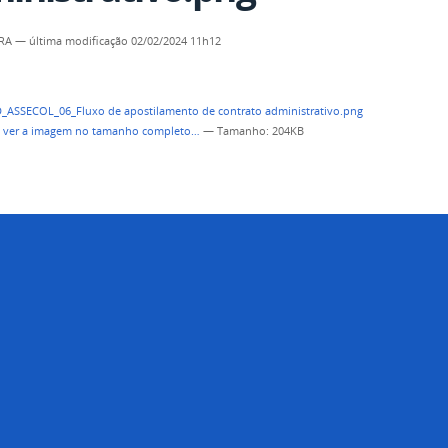
PRA
—
última modificação
02/02/2024 11h12
a ver a imagem no tamanho completo…
—
Tamanho
: 204KB