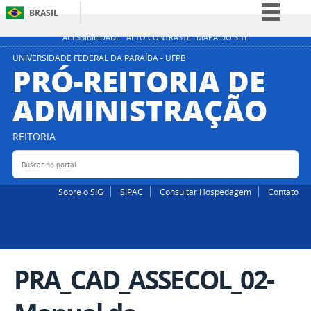
BRASIL
Simplifique!
ACESSIBILIDADE
ALTO CONTRASTE
MAPA DO SITE
Comunica BR
UNIVERSIDADE FEDERAL DA PARAÍBA - UFPB
PRÓ-REITORIA DE
Participe
ADMINISTRAÇÃO
Acesso à informação
Legislação
REITORIA
Canais
Buscar no portal
Bus
Sobre o SIG
SIPAC
Consultar Hospedagem
Contato
PRA_CAD_ASSECOL_02-