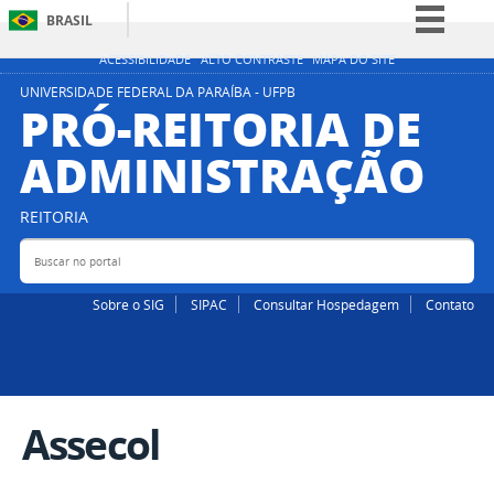
BRASIL
Simplifique!
ACESSIBILIDADE
ALTO CONTRASTE
MAPA DO SITE
Comunica BR
UNIVERSIDADE FEDERAL DA PARAÍBA - UFPB
PRÓ-REITORIA DE
Participe
ADMINISTRAÇÃO
Acesso à informação
Legislação
REITORIA
Canais
Buscar no portal
Bus
Sobre o SIG
SIPAC
Consultar Hospedagem
Contato
Assecol