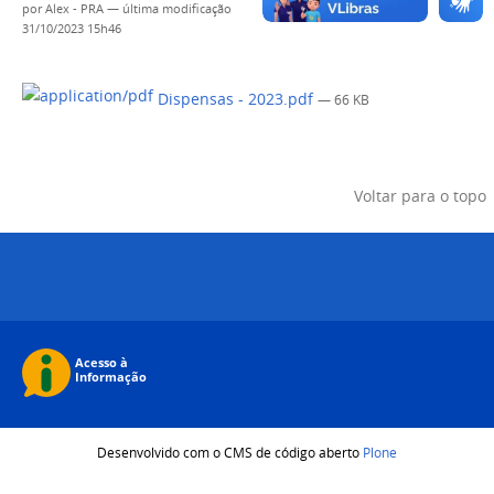
por
Alex - PRA
—
última modificação
31/10/2023 15h46
Dispensas - 2023.pdf
— 66 KB
Voltar para o topo
Desenvolvido com o CMS de código aberto
Plone