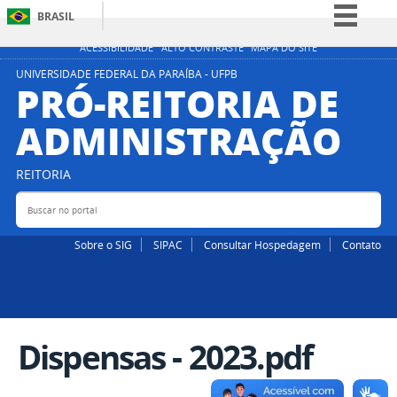
BRASIL
Simplifique!
ACESSIBILIDADE
ALTO CONTRASTE
MAPA DO SITE
Comunica BR
UNIVERSIDADE FEDERAL DA PARAÍBA - UFPB
PRÓ-REITORIA DE
Participe
ADMINISTRAÇÃO
Acesso à informação
Legislação
REITORIA
Canais
Buscar no portal
Bus
Sobre o SIG
SIPAC
Consultar Hospedagem
Contato
Dispensas - 2023.pdf