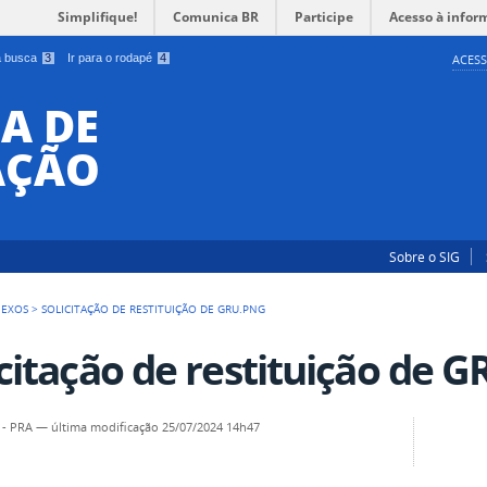
Simplifique!
Comunica BR
Participe
Acesso à infor
 a busca
3
Ir para o rodapé
4
ACESS
A DE
AÇÃO
Sobre o SIG
NEXOS
>
SOLICITAÇÃO DE RESTITUIÇÃO DE GRU.PNG
icitação de restituição de 
 - PRA
—
última modificação
25/07/2024 14h47