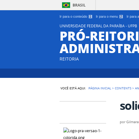
BRASIL
Ir para o conteúdo
1
Ir para o menu
2
Ir para
UNIVERSIDADE FEDERAL DA PARAÍBA - UFPB
PRÓ-REITORI
ADMINISTR
REITORIA
VOCÊ ESTÁ AQUI:
PÁGINA INICIAL
>
CONTENTS
>
A
sol
por
Gilmara