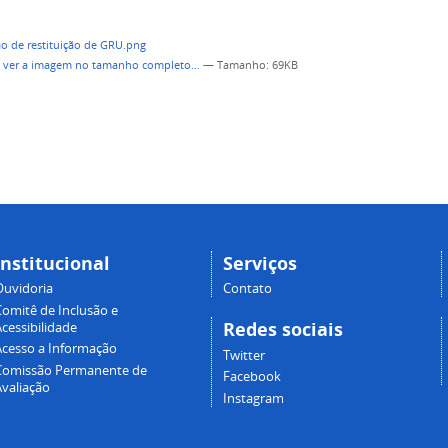
a ver a imagem no tamanho completo…
—
Tamanho
: 69KB
Institucional
Serviços
Ouvidoria
Contato
Comitê de Inclusão e
Redes sociais
cessibilidade
Acesso a Informação
Twitter
Comissão Permanente de
Facebook
Avaliação
Instagram