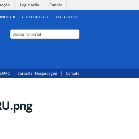
mação
Legislação
Canais
IBILIDADE
ALTO CONTRASTE
MAPA DO SITE
Buscar no portal
Buscar no portal
Instagram
Facebook
SIPAC
Consultar Hospedagem
Contato
GRU.png