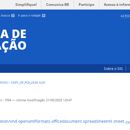
Simplifique!
Comunica BR
Participe
Acesso à infor
 a busca
3
Ir para o rodapé
4
ACESS
A DE
AÇÃO
Sobre o SIG
NEXOS
>
COPY_OF_PCA_2026.XLSX
n - PRA
—
última modificação
21/05/2025 12h47
co