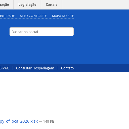
mação
Legislação
Canais
IBILIDADE
ALTO CONTRASTE
MAPA DO SITE
Buscar no portal
Buscar no portal
Instagram
Facebook
SIPAC
Consultar Hospedagem
Contato
py_of_pca_2026.xlsx
— 149 KB