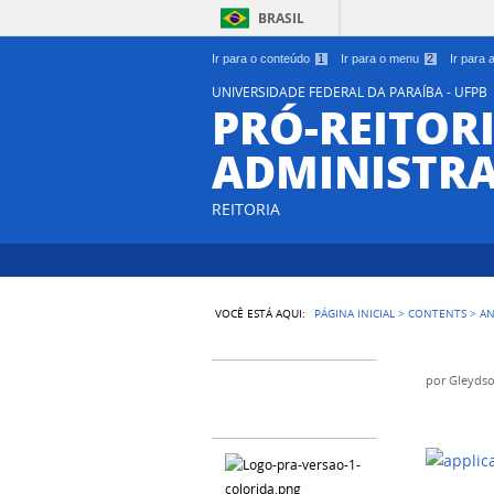
BRASIL
Ir para o conteúdo
1
Ir para o menu
2
Ir para
UNIVERSIDADE FEDERAL DA PARAÍBA - UFPB
PRÓ-REITORI
ADMINISTR
REITORIA
VOCÊ ESTÁ AQUI:
PÁGINA INICIAL
>
CONTENTS
>
A
por
Gleydso