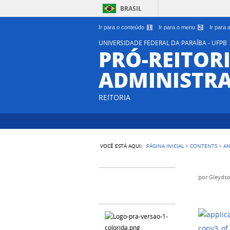
BRASIL
Ir para o conteúdo
1
Ir para o menu
2
Ir para
UNIVERSIDADE FEDERAL DA PARAÍBA - UFPB
PRÓ-REITORI
ADMINISTR
REITORIA
VOCÊ ESTÁ AQUI:
PÁGINA INICIAL
>
CONTENTS
>
A
por
Gleydso
copy3_of