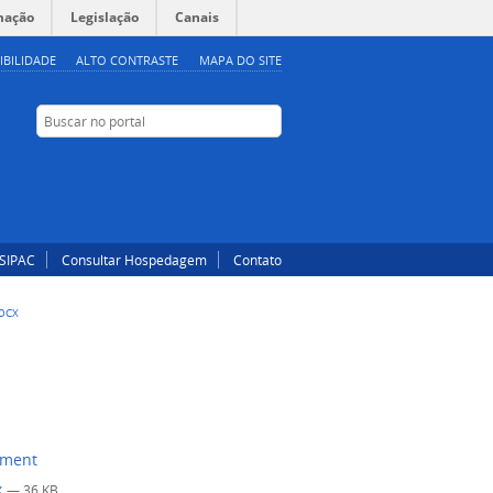
mação
Legislação
Canais
IBILIDADE
ALTO CONTRASTE
MAPA DO SITE
Buscar no portal
Buscar no portal
Instagram
Facebook
SIPAC
Consultar Hospedagem
Contato
OCX
x
— 36 KB