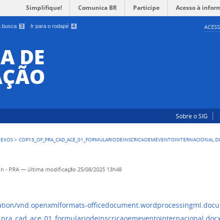
Simplifique!
Comunica BR
Participe
Acesso à infor
 a busca
3
Ir para o rodapé
4
ACESS
A DE
AÇÃO
Sobre o SIG
NEXOS
>
COPY3_OF_PRA_CAD_ACE_01_FORMULARIODEINSCRICAOEMEVENTOINTERNACIONAL.D
n - PRA
—
última modificação
25/08/2025 13h48
_pra_cad_ace_01_formulariodeinscricaoemeventointernacional.doc