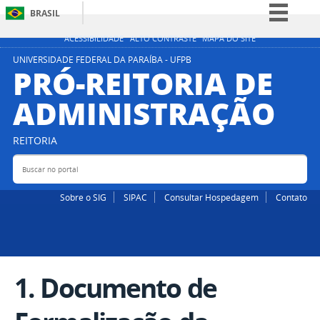
BRASIL
Simplifique!
ACESSIBILIDADE
ALTO CONTRASTE
MAPA DO SITE
Comunica BR
UNIVERSIDADE FEDERAL DA PARAÍBA - UFPB
PRÓ-REITORIA DE
Participe
ADMINISTRAÇÃO
Acesso à informação
Legislação
REITORIA
Canais
Buscar no portal
Bus
Sobre o SIG
SIPAC
Consultar Hospedagem
Contato
1. Documento de