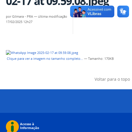
02-17 at 09.59.08.jpeg
por
Gilmara - PRA
—
última modificação
17/02/2025 12h27
Clique para ver a imagem no tamanho completo…
—
Tamanho
: 170KB
Voltar para o topo