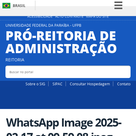
BRASIL
Simplifique!
ACESSIBILIDADE
ALTO CONTRASTE
MAPA DO SITE
Comunica BR
UNIVERSIDADE FEDERAL DA PARAÍBA - UFPB
PRÓ-REITORIA DE
Participe
ADMINISTRAÇÃO
Acesso à informação
Legislação
REITORIA
Canais
Buscar no portal
Bus
Sobre o SIG
SIPAC
Consultar Hospedagem
Contato
WhatsApp Image 2025-