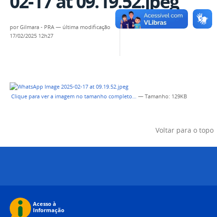
02-17 at 09.19.52.jpeg
por
Gilmara - PRA
—
última modificação
17/02/2025 12h27
Clique para ver a imagem no tamanho completo…
—
Tamanho
: 129KB
Voltar para o topo