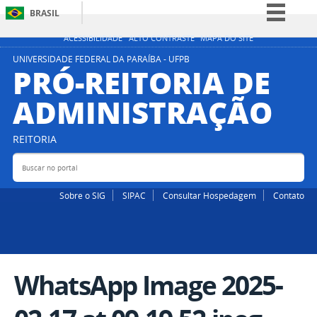
BRASIL
Simplifique!
ACESSIBILIDADE
ALTO CONTRASTE
MAPA DO SITE
Comunica BR
UNIVERSIDADE FEDERAL DA PARAÍBA - UFPB
PRÓ-REITORIA DE
Participe
ADMINISTRAÇÃO
Acesso à informação
Legislação
REITORIA
Canais
Buscar no portal
Bus
Sobre o SIG
SIPAC
Consultar Hospedagem
Contato
WhatsApp Image 2025-