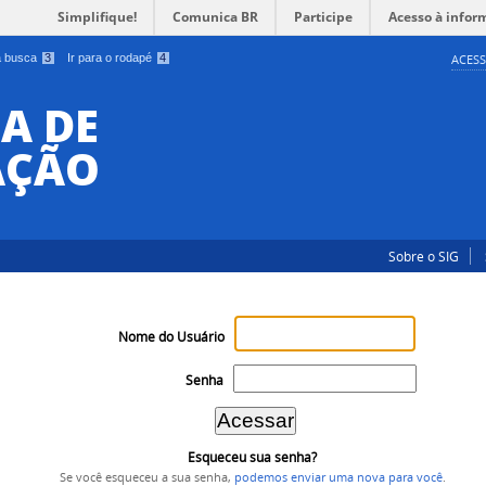
Simplifique!
Comunica BR
Participe
Acesso à infor
 a busca
3
Ir para o rodapé
4
ACESS
A DE
AÇÃO
Sobre o SIG
Nome do Usuário
Senha
Esqueceu sua senha?
Se você esqueceu a sua senha,
podemos enviar uma nova para você
.