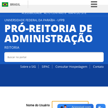
BRASIL
Simplifique!
ACESSIBILIDADE
ALTO CONTRASTE
MAPA DO SITE
Comunica BR
UNIVERSIDADE FEDERAL DA PARAÍBA - UFPB
PRÓ-REITORIA DE
Participe
ADMINISTRAÇÃO
Acesso à informação
Legislação
REITORIA
Canais
Buscar no portal
Bus
Sobre o SIG
SIPAC
Consultar Hospedagem
Contato
Nome do Usuário