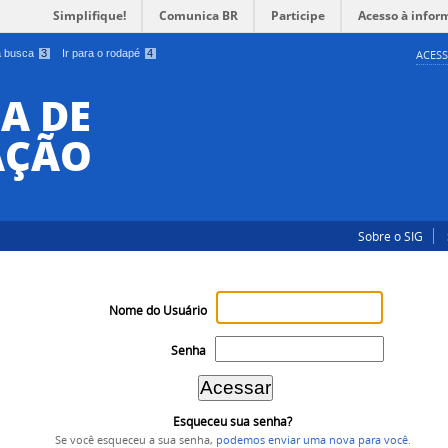
Simplifique!
Comunica BR
Participe
Acesso à infor
 a busca
3
Ir para o rodapé
4
ACESS
A DE
AÇÃO
Sobre o SIG
Nome do Usuário
Senha
Esqueceu sua senha?
Se você esqueceu a sua senha,
podemos enviar uma nova para você
.