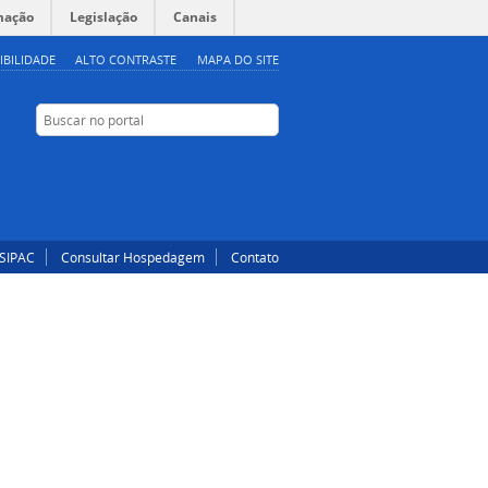
mação
Legislação
Canais
IBILIDADE
ALTO CONTRASTE
MAPA DO SITE
Buscar no portal
Buscar no portal
Instagram
Facebook
SIPAC
Consultar Hospedagem
Contato