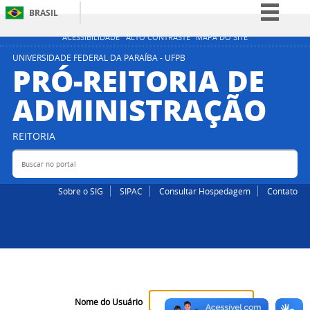
BRASIL
Simplifique!
ACESSIBILIDADE
ALTO CONTRASTE
MAPA DO SITE
Comunica BR
UNIVERSIDADE FEDERAL DA PARAÍBA - UFPB
PRÓ-REITORIA DE
Participe
ADMINISTRAÇÃO
Acesso à informação
Legislação
REITORIA
Canais
Buscar no portal
Bus
Sobre o SIG
SIPAC
Consultar Hospedagem
Contato
Nome do Usuário