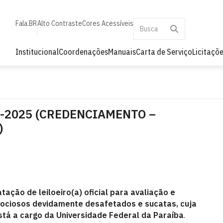
Fala.BR
Alto Contraste
Cores Acessíveis
Institucional
Coordenações
Manuais
Carta de Serviço
Licitaçõ
5-2025 (CREDENCIAMENTO –
)
atação de leiloeiro(a) oficial para avaliação e
, ociosos devidamente desafetados e sucatas, cuja
tá a cargo da Universidade Federal da Paraíba
.