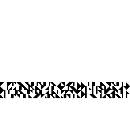
íba
Ouvidoria
Acesso à Informação
CoMu
Acessibilidade
Dad