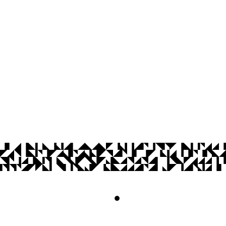
Cidade Universitária, João Pessoa - Para
CEP: 58.051-900
Telefone: +55 (83) 3216-7410
© 2026 Universidade Federal da Paraíba.
Acesso à
Informação